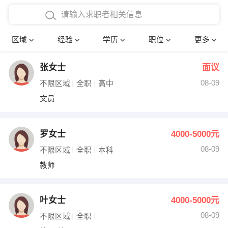
在校学生工作经验
本科
行政后勤
建筑装潢
确定
区域
经验
学历
职位
更多
三年以上工作经验
硕士
销售岗位
教师
张女士
面议
四年以上工作经验
博士
文员
护士
08-09
不限区域
全职
高中
五年以上工作经验
财务会计
传单派发
文员
十年以上工作经验
超市零售
促销导购
罗女士
4000-5000元
网络IT
保健按摩
08-09
不限区域
全职
本科
教师
快递员
前台接待
收银员
技术员/工程师
叶女士
4000-5000元
08-09
水电/机修
部门经理
不限区域
全职