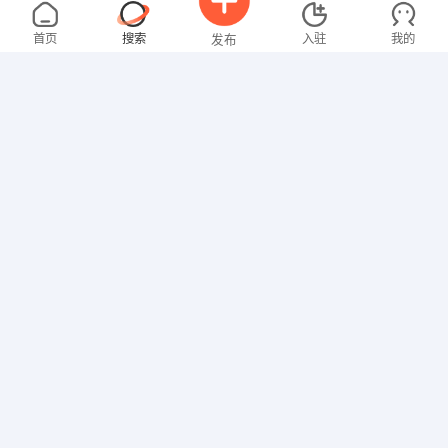
刘女士
2000-3000元
08-08
不限区域
全职
本科
首页
搜索
入驻
我的
发布
教师
邓先生
3000-4000元
08-08
不限区域
全职
高中
招聘信息
求职简历
技工/普工
张女士
3000-4000元
08-08
不限区域
全职
大专
文员
沈女士
3000-4000元
08-08
不限区域
全职
大专