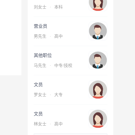
刘女士
·
本科
营业员
男先生
·
高中
其他职位
马先生
·
中专/技校
文员
罗女士
·
大专
文员
林女士
·
高中